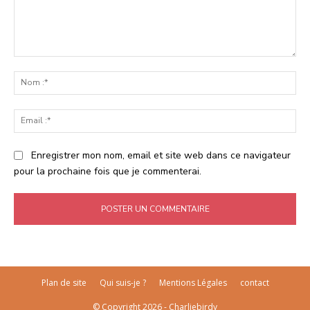
Commenter
:
No
:*
Ema
:*
Enregistrer mon nom, email et site web dans ce navigateur
pour la prochaine fois que je commenterai.
Plan de site
Qui suis-je ?
Mentions Légales
contact
© Copyright 2026 - Charliebirdy