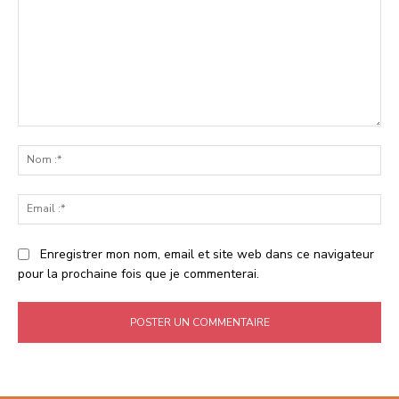
Commenter
:
No
:*
Ema
:*
Enregistrer mon nom, email et site web dans ce navigateur
pour la prochaine fois que je commenterai.