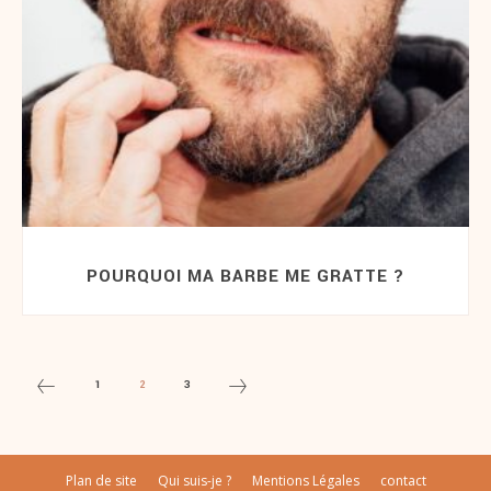
POURQUOI MA BARBE ME GRATTE ?
1
2
3
Plan de site
Qui suis-je ?
Mentions Légales
contact